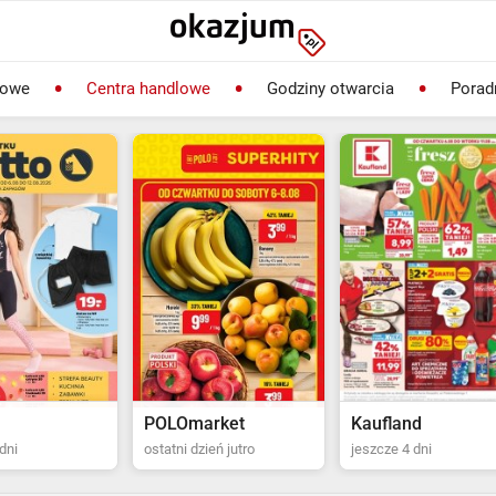
lowe
Centra handlowe
Godziny otwarcia
Porad
rket
Kaufland
Biedronka
ień jutro
jeszcze 4 dni
ostatni dzień jutro