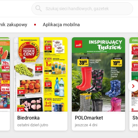
nik zakupowy
Aplikacja mobilna
POLOmarket
Stokrotka Supermarket
Bi
jeszcze 4 dni
jeszcze 5 dni
za 